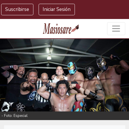
Masiosare agencia de noticias
Suscribirse
Iniciar Sesión
- Foto: Especial