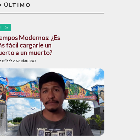
O ÚLTIMO
inión
empos Modernos: ¿Es
s fácil cargarle un
erto a un muerto?
 Julio de 2026 a las 07:43