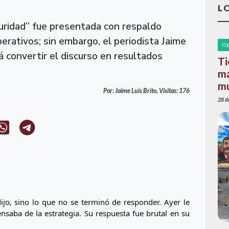
L
uridad” fue presentada con respaldo
perativos; sin embargo, el periodista Jaime
Op
á convertir el discurso en resultados
Ti
má
mu
Por: Jaime Luis Brito, Visitas: 176
28 de
jo, sino lo que no se terminó de responder. Ayer le 
saba de la estrategia. Su respuesta fue brutal en su 